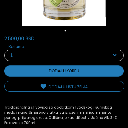
2.500,00 RSD
Kolicina:
DODAJ U KORPU
DODAJ U LISTU ŽELJA
Tradicionalna šljivovica sa dodatkom livadskog i šumskog
meda i nane. Umereno slatka, sa izraženim mirisom mente,
punog, prijatnog ukusa. Odlična je kao dižestiv. Jačine Alk. 34%
Pakovanje 700ml