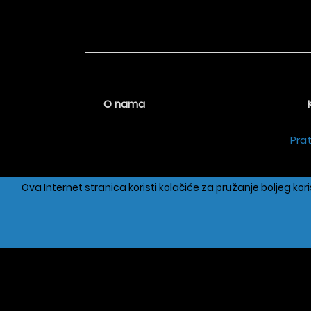
O nama
Prat
Ova Internet stranica koristi kolačiće za pružanje boljeg k
Urba
Copyright