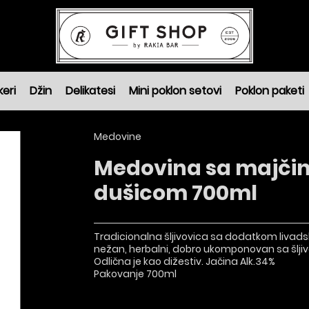
keri
Džin
Delikatesi
Mini poklon setovi
Poklon paketi
Medovine
Medovina sa majči
dušicom 700ml
Tradicionalna šljivovica sa dodatkom livads
nežan, herbalni, dobro ukomponovan sa šlji
Odlična je kao dižestiv. Jačina Alk.34%
Pakovanje 700ml