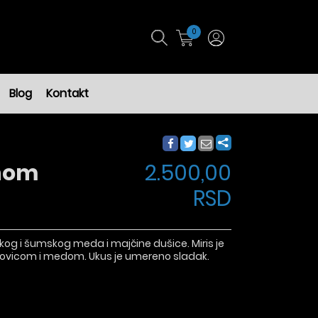
0
Blog
Kontakt
nom
2.500,00
RSD
kog i šumskog meda i majčine dušice. Miris je
vovicom i medom. Ukus je umereno sladak.