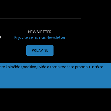
NEWSLETTER
a
Prijavite se na naš Newsletter
PRIJAVI SE
enjem kolačića (cookies). Više o tome možete pronaći u našim
43158
hopen.com