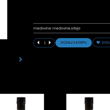
medovine:
medovine,srbija
DODA
DODAJ U KORPU