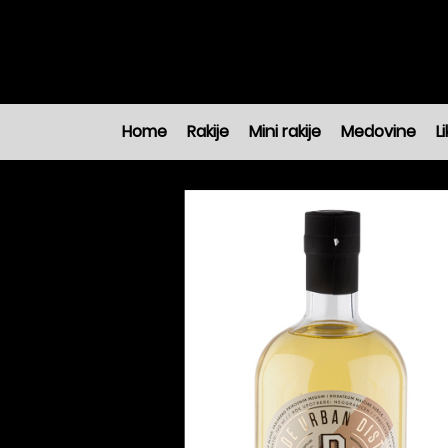
Home
Rakije
Mini rakije
Medovine
Li