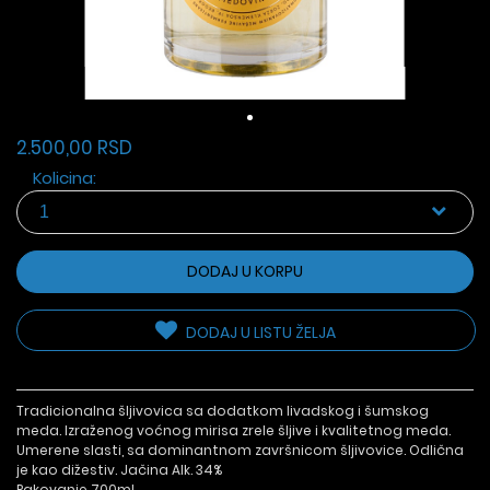
2.500,00 RSD
Kolicina:
DODAJ U KORPU
DODAJ U LISTU ŽELJA
Tradicionalna šljivovica sa dodatkom livadskog i šumskog
meda. Izraženog voćnog mirisa zrele šljive i kvalitetnog meda.
Umerene slasti, sa dominantnom završnicom šljivovice. Odlična
je kao dižestiv. Jačina Alk. 34%
Pakovanje 700ml