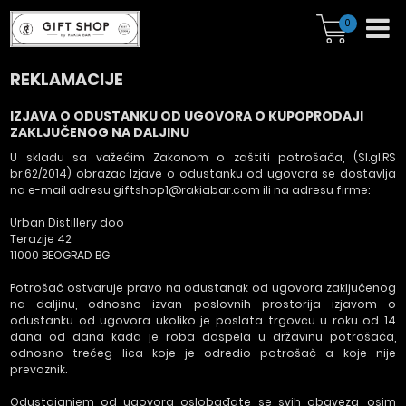
0
REKLAMACIJE
IZJAVA O ODUSTANKU OD UGOVORA O KUPOPRODAJI
ZAKLJUČENOG NA DALJINU
U skladu sa važećim Zakonom o zaštiti potrošača, (Sl.gl.RS
br.62/2014) obrazac Izjave o odustanku od ugovora se dostavlja
na e-mail adresu giftshop1@rakiabar.com ili na adresu firme:
Urban Distillery doo
Terazije 42
11000 BEOGRAD BG
Potrošač ostvaruje pravo na odustanak od ugovora zaključenog
na daljinu, odnosno izvan poslovnih prostorija izjavom o
odustanku od ugovora ukoliko je poslata trgovcu u roku od 14
dana od dana kada je roba dospela u državinu potrošača,
odnosno trećeg lica koje je odredio potrošač a koje nije
prevoznik.
Odustajanjem od ugovora oslobađate se svih obaveza, osim