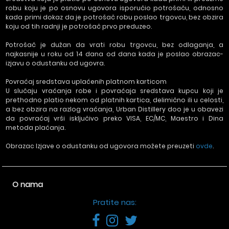
robu koju je po osnovu ugovora isporučio potrošaču, odnosno
kada primi dokaz da je potrošač robu poslao trgovcu, bez obzira
koju od tih radnji je potrošač prvo preduzeo.
Potrošač je dužan da vrati robu trgovcu, bez odlaganja, a
najkasnije u roku od 14 dana od dana kada je poslao obrazac-
izjavu o odustanku od ugovra.
Povraćaj sredstava uplaćenih platnom karticom
U slučaju vraćanja robe i povraćaja sredstava kupcu koji je
prethodno platio nekom od platnih kartica, delimično ili u celosti,
a bez obzira na razlog vraćanja, Urban Distillery doo je u obavezi
da povraćaj vrši isključivo preko VISA, EC/MC, Maestro i Dina
metoda plaćanja.
Obrazac Izjave o odustanku od ugovora možete preuzeti
ovde
.
O nama
Pratite nas: