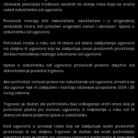
obaveze plaćanja troškova vezanih za slanje robe koja se vraća
usled odustanka od ugovora.
Proizvodi moraju biti nekorišćeni, neoštećeni i u originalnoj
ambalaži, mora biti priložen originalni račun i obrazac- izjava o
odustanku od ugovora.
Potrošač može u roku od 14 dana od dana zaključenja ugovora
na daljinu ili ugovora koji se zaključuje izvan poslovnih prostorija
da bez navođenja razloga odustane od ugovora.
Izjava o odustanku od ugovora proizvodi pravno dejstvo od
dana kada je poslata trgovcu.
Ako potrošač ostvari pravo na odustanak od ugovora, smatra se
da ugovor nije ni zaključen i nastaju obaveze propisane čl.34 i 35
ovog zakona.
Trgovac je dužan da potrošaču bez odlaganja vrati iznos koji je
potrošač platio po osnovu ugovora, a najkasnije u roku od 14
dana od dana prijema izjave o odustanku
Kod ugovora o prodaji robe koji se zaključuje izvan poslovnih
prostorija ili na daljinu, trgovac je dužan da vrati potrošaču
sredstva koja je platio po osnovu ugovora kada primi ili preuzme