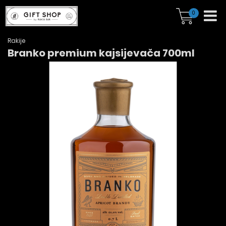
0
Rakije
Branko premium kajsijevača 700ml