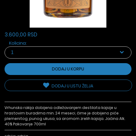
3.600,00 RSD
Kolicina:
DODAJ U KORPU
DODAJ U LISTU ŽELJA
Vrhunska rakija dobijena odležavanjem destilata kajsije u
hrastovim buradima min. 24 meseci, čime je dobijeno piće
plemenitog, punog ukusa, sa aromom zrelih kajsija. Jačina Alk.
40% Pakovanje 700ml