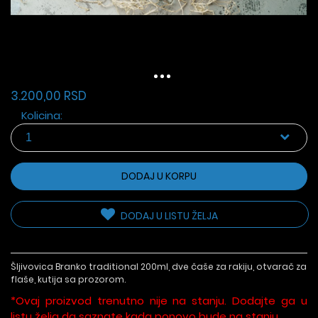
3.200,00 RSD
Kolicina:
DODAJ U KORPU
DODAJ U LISTU ŽELJA
Šljivovica Branko traditional 200ml, dve čaše za rakiju, otvarač za
flaše, kutija sa prozorom.
*Ovaj proizvod trenutno nije na stanju. Dodajte ga u
listu želja da saznate kada ponovo bude na stanju.