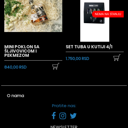
NEMA NA STANJU
MINI POKLON SA
SET TUBA U KUTIJI 4/1
ŠLJIVOVICOM I
PEKMEZOM
1.750,00 RSD
840,00 RSD
O nama
Pratite nas:
NEWSLETTER