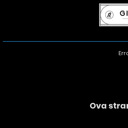
Err
Ova stran